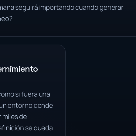
umana seguirá importando cuando generar
neo?
ernimiento
como si fuera una
n un entorno donde
 miles de
efinición se queda