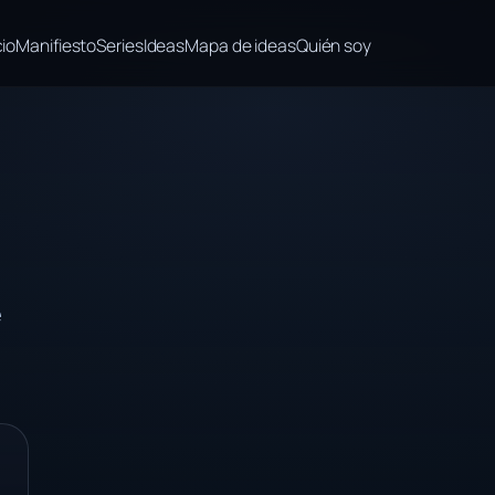
cio
Manifiesto
Series
Ideas
Mapa de ideas
Quién soy
e